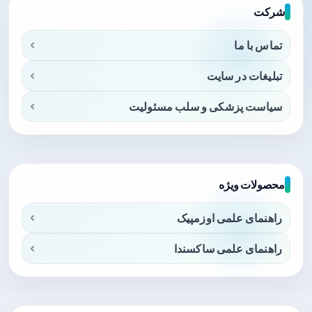
شرکت
تماس با ما
تبلیغات در سایت
سیاست پزشکی و سلب مسئولیت
محصولات ویژه
راهنمای علمی اوزمپیک
راهنمای علمی ساکسندا