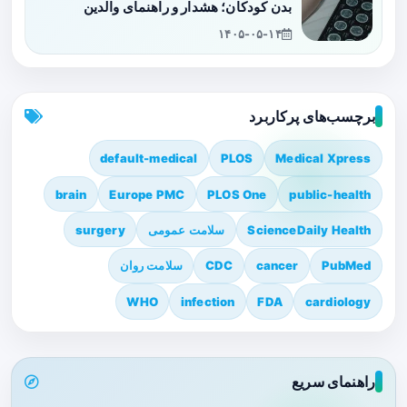
بدن کودکان؛ هشدار و راهنمای والدین
۱۴۰۵-۰۵-۱۴
برچسب‌های پرکاربرد
default-medical
PLOS
Medical Xpress
brain
Europe PMC
PLOS One
public-health
ScienceDaily Health
سلامت عمومی
surgery
PubMed
cancer
CDC
سلامت روان
WHO
infection
FDA
cardiology
راهنمای سریع