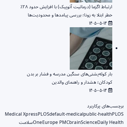
ارتباط اگزما (درماتیت آتوپیک) با افزایش حدود ۲۸٪
خطر ابتلا به زونا؛ بررسی پیامدها و محدودیت‌ها
۱۴۰۵-۰۵-۱۴
بار کوله‌پشتی‌های سنگین مدرسه و فشار بر بدن
کودکان؛ هشدار و راهنمای والدین
۱۴۰۵-۰۵-۱۴
برچسب‌های پرکاربرد
Medical Xpress
PLOS
default-medical
public-health
PLOS
ScienceDaily Health
brain
Europe PMC
One
سلامت