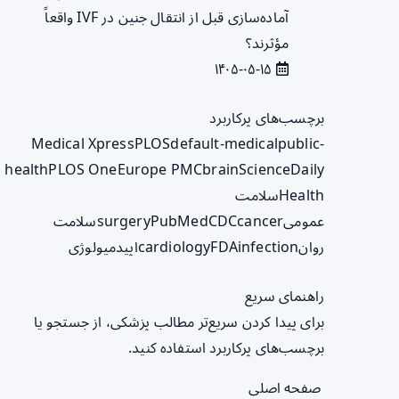
آماده‌سازی قبل از انتقال جنین در IVF واقعاً
مؤثرند؟
۱۴۰۵-۰۵-۱۵
برچسب‌های پرکاربرد
Medical Xpress
PLOS
default-medical
public-
health
PLOS One
Europe PMC
brain
ScienceDaily
Health
سلامت
عمومی
cancer
CDC
PubMed
surgery
سلامت
روان
infection
FDA
cardiology
اپیدمیولوژی
راهنمای سریع
برای پیدا کردن سریع‌تر مطالب پزشکی، از جستجو یا
برچسب‌های پرکاربرد استفاده کنید.
صفحه اصلی