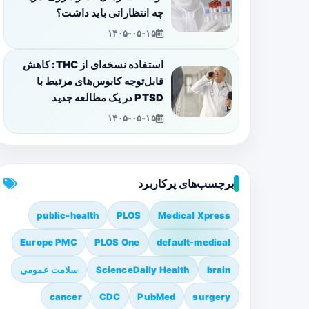
چه انتظاراتی باید داشت؟
۱۴۰۵-۰۵-۱۵
استفاده نسخه‌ای از THC: کاهش
قابل‌توجه کابوس‌های مرتبط با
PTSD در یک مطالعه جدید
۱۴۰۵-۰۵-۱۵
برچسب‌های پرکاربرد
public-health
PLOS
Medical Xpress
Europe PMC
PLOS One
default-medical
brain
ScienceDaily Health
سلامت عمومی
cancer
CDC
PubMed
surgery