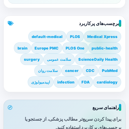
برچسب‌های پرکاربرد
default-medical
PLOS
Medical Xpress
brain
Europe PMC
PLOS One
public-health
ScienceDaily Health
سلامت عمومی
surgery
PubMed
CDC
cancer
سلامت روان
cardiology
FDA
infection
اپیدمیولوژی
راهنمای سریع
برای پیدا کردن سریع‌تر مطالب پزشکی، از جستجو یا
برچسب‌های پرکاربرد استفاده کنید.