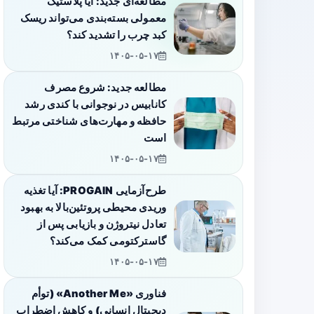
مطالعه‌ای جدید: آیا پلاستیک
معمولی بسته‌بندی می‌تواند ریسک
کبد چرب را تشدید کند؟
۱۴۰۵-۰۵-۱۷
مطالعه جدید: شروع مصرف
کانابیس در نوجوانی با کندی رشد
حافظه و مهارت‌های شناختی مرتبط
است
۱۴۰۵-۰۵-۱۷
طرح‌آزمایی PROGAIN: آیا تغذیه
وریدی محیطی پروتئین‌بالا به بهبود
تعادل نیتروژن و بازیابی پس از
گاسترکتومی کمک می‌کند؟
۱۴۰۵-۰۵-۱۷
فناوری «Another Me» (توأم
دیجیتال انسانی) و کاهش اضطراب