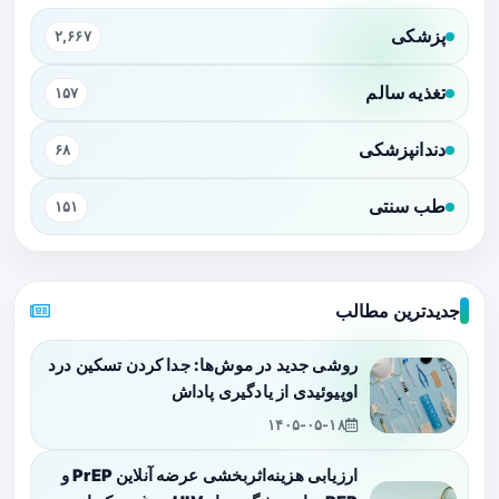
پزشکی
۲,۶۶۷
تغذیه سالم
۱۵۷
دندانپزشکی
۶۸
طب سنتی
۱۵۱
جدیدترین مطالب
روشی جدید در موش‌ها: جدا کردن تسکین درد
اوپیوئیدی از یادگیری پاداش
۱۴۰۵-۰۵-۱۸
ارزیابی هزینه‌اثربخشی عرضه آنلاین PrEP و