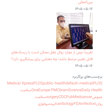
بین‌المللی
۱۴۰۵-۰۵-۱۶
تقریباً نیمی از موارد زوال عقل ممکن است با ریسک‌های
قابل تغییر مرتبط باشد؛ چه معنایی برای پیشگیری دارد؟
۱۴۰۵-۰۵-۱۶
برچسب‌های پرکاربرد
Medical Xpress
PLOS
public-health
default-medical
PLOS
ScienceDaily Health
brain
Europe PMC
One
سلامت
عمومی
cancer
PubMed
CDC
surgery
سلامت
روان
infection
FDA
cardiology
اپیدمیولوژی