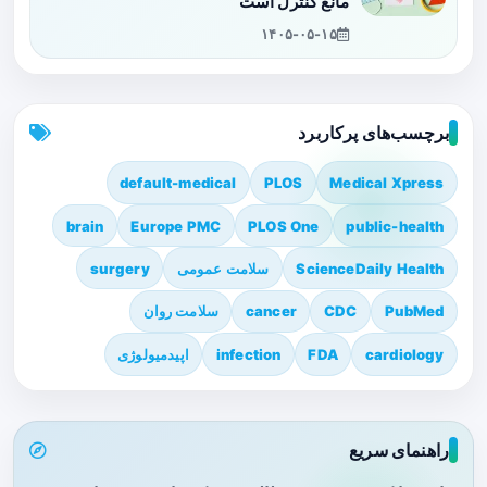
مانع کنترل است
۱۴۰۵-۰۵-۱۵
برچسب‌های پرکاربرد
default-medical
PLOS
Medical Xpress
brain
Europe PMC
PLOS One
public-health
ScienceDaily Health
سلامت عمومی
surgery
PubMed
CDC
cancer
سلامت روان
cardiology
FDA
infection
اپیدمیولوژی
راهنمای سریع