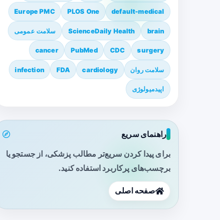
Europe PMC
PLOS One
default-medical
brain
ScienceDaily Health
سلامت عمومی
cancer
PubMed
CDC
surgery
سلامت روان
cardiology
FDA
infection
اپیدمیولوژی
راهنمای سریع
برای پیدا کردن سریع‌تر مطالب پزشکی، از جستجو یا
برچسب‌های پرکاربرد استفاده کنید.
صفحه اصلی