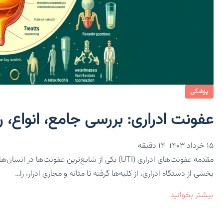
پزشکی
عفونت ادراری: بررسی جامع، انواع،
۱۵ خرداد ۱۴۰۳
14 دقیقه
مقدمه عفونت‌های ادراری (UTI) یکی از شایع‌ترین عفون
بخشی از دستگاه ادراری، از کلیه‌ها گرفته تا مثانه و مجاری ادرار، را…
بیشتر بخوانید