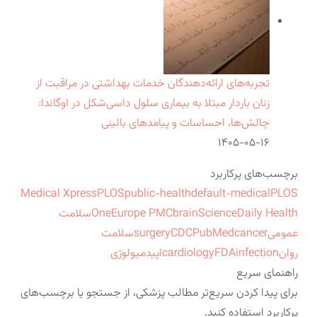
تجربه‌های ارائه‌دهندگان خدمات بهداشتی در مراقبت از
زنان باردار مبتلا به بیماری سلول داسی‌شکل در اوگاندا:
چالش‌ها، احساسات و پیامدهای بالینی
۱۴۰۵-۰۵-۱۶
برچسب‌های پرکاربرد
Medical Xpress
PLOS
public-health
default-medical
PLOS
ScienceDaily Health
brain
Europe PMC
One
سلامت
عمومی
cancer
PubMed
CDC
surgery
سلامت
روان
infection
FDA
cardiology
اپیدمیولوژی
راهنمای سریع
برای پیدا کردن سریع‌تر مطالب پزشکی، از جستجو یا برچسب‌های
پرکاربرد استفاده کنید.