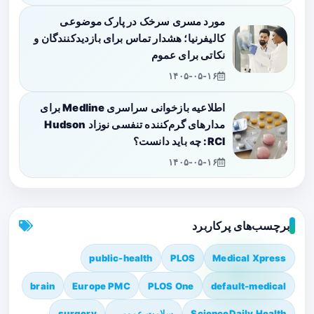
مورد مسری سرخک در پارک موضوعی
کالیفرنیا؛ هشدار تماس برای بازدیدکنندگان و
نکاتی برای عموم
۱۴۰۵-۰۵-۱۶
اطلاعیه بازخوانی سراسری Medline برای
مدارهای گرم‌کننده تنفسی نوزاد Hudson
RCI: چه باید دانست؟
۱۴۰۵-۰۵-۱۶
برچسب‌های پرکاربرد
public-health
PLOS
Medical Xpress
brain
Europe PMC
PLOS One
default-medical
ScienceDaily Health
سلامت عمومی
surgery