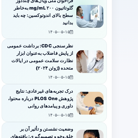
فراخوان ملی ویال‌های چنددوز
گلوتاتیون ۲۰۰ mg/mL به‌خاطر
سطح بالای اندوتوکسین: چه باید
بدانید
۱۴۰۵-۰۵-۱۵
نظرسنجی CDC: برداشت عمومی
از پایش فاضلاب به‌عنوان ابزار
نظارت سلامت عمومی در ایالات
متحده (ژوئن ۲۰۲۴)
۱۴۰۵-۰۵-۱۵
درک تجربه‌های غیرعادی: نتایج
پژوهش PLOS One درباره محتوا،
داوری و پیامدهای روانی
۱۴۰۵-۰۵-۱۵
وضعیت نشستن و تأثیر آن بر
خلق‌وخو و تصمیم‌گیری: یافته‌های