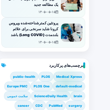
یک مطالعه جدید
۱۴۰۵-۰۵-۱۵
پروتئین کمترشناخته‌شده ویروس
کرونا شاید سرنخی برای علائم
بلندمدت (Long COVID) باشد
۱۴۰۵-۰۵-۱۵
برچسب‌های پرکاربرد
public-health
PLOS
Medical Xpress
Europe PMC
PLOS One
default-medical
brain
ScienceDaily Health
سلامت عمومی
cancer
CDC
PubMed
surgery