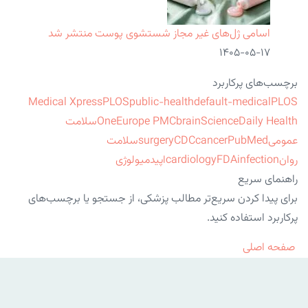
اسامی ژل‌های غیر مجاز شستشوی پوست منتشر شد
۱۴۰۵-۰۵-۱۷
برچسب‌های پرکاربرد
Medical Xpress
PLOS
public-health
default-medical
PLOS
ScienceDaily Health
brain
Europe PMC
One
سلامت
عمومی
PubMed
cancer
CDC
surgery
سلامت
روان
infection
FDA
cardiology
اپیدمیولوژی
راهنمای سریع
برای پیدا کردن سریع‌تر مطالب پزشکی، از جستجو یا برچسب‌های
پرکاربرد استفاده کنید.
صفحه اصلی