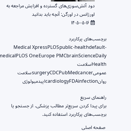
دود آتش‌سوزی‌های گسترده و افزایش مراجعه به
اورژانس در اورگن: آنچه باید بدانید
۱۴۰۵-۰۵-۱۶
برچسب‌های پرکاربرد
Medical Xpress
PLOS
public-health
default-
medical
PLOS One
Europe PMC
brain
ScienceDaily
Health
سلامت
عمومی
cancer
PubMed
CDC
surgery
سلامت
روان
infection
FDA
cardiology
اپیدمیولوژی
راهنمای سریع
برای پیدا کردن سریع‌تر مطالب پزشکی، از جستجو یا
برچسب‌های پرکاربرد استفاده کنید.
صفحه اصلی