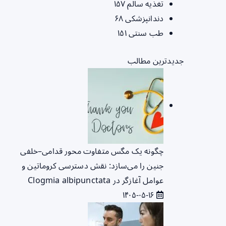
تغذیه سالم
۱۵۷
دندانپزشکی
۶۸
طب سنتی
۱۵۱
جدیدترین مطالب
چگونه یک مگس متفاوت محور قدامی–خلفی
جنین را می‌سازد: نقش دسترسی کروماتین و
عوامل آغازگر در Clogmia albipunctata
۱۴۰۵-۰۵-۱۶