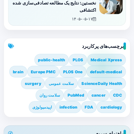
نخستین: نتایج یک مطالعه تصادفی‌سازی شده
اکتشافی
۱۴۰۵-۰۵-۱۷
برچسب‌های پرکاربرد
public-health
PLOS
Medical Xpress
brain
Europe PMC
PLOS One
default-medical
ScienceDaily Health
سلامت عمومی
surgery
CDC
cancer
PubMed
سلامت روان
cardiology
FDA
infection
اپیدمیولوژی
راهنمای سریع