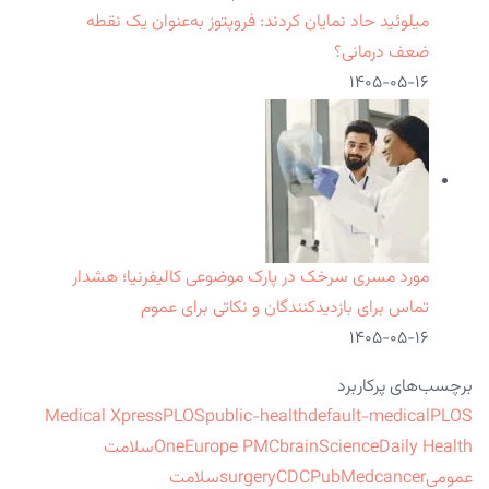
میلوئید حاد نمایان کردند: فروپتوز به‌عنوان یک نقطه
ضعف درمانی؟
۱۴۰۵-۰۵-۱۶
مورد مسری سرخک در پارک موضوعی کالیفرنیا؛ هشدار
تماس برای بازدیدکنندگان و نکاتی برای عموم
۱۴۰۵-۰۵-۱۶
برچسب‌های پرکاربرد
Medical Xpress
PLOS
public-health
default-medical
PLOS
ScienceDaily Health
brain
Europe PMC
One
سلامت
عمومی
cancer
PubMed
CDC
surgery
سلامت