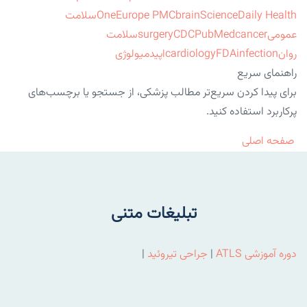
ScienceDaily Health
brain
Europe PMC
One
سلامت
عمومی
cancer
PubMed
CDC
surgery
سلامت
روان
infection
FDA
cardiology
اپیدمیولوژی
راهنمای سریع
برای پیدا کردن سریع‌تر مطالب پزشکی، از جستجو یا برچسب‌های
پرکاربرد استفاده کنید.
صفحه اصلی
تبلیغات متنی
دوره آموزشی ATLS
|
جراحی تیروئید
|