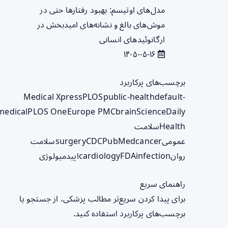
مدل‌های اوتیسم: بهبود رفتارها حتی در
موش‌های بالغ و نشانه‌های امیدبخش در
ارگانوئیدهای انسانی
۱۴۰۵-۰۵-۱۶
برچسب‌های پرکاربرد
Medical Xpress
PLOS
public-health
default-
medical
PLOS One
Europe PMC
brain
ScienceDaily
Health
سلامت
عمومی
cancer
PubMed
CDC
surgery
سلامت
روان
infection
FDA
cardiology
اپیدمیولوژی
راهنمای سریع
برای پیدا کردن سریع‌تر مطالب پزشکی، از جستجو یا
برچسب‌های پرکاربرد استفاده کنید.