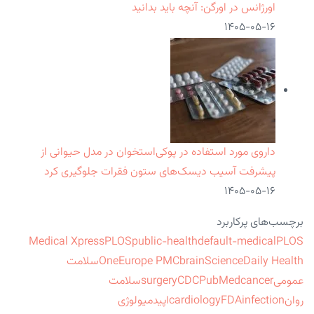
اورژانس در اورگن: آنچه باید بدانید
۱۴۰۵-۰۵-۱۶
داروی مورد استفاده در پوکی‌استخوان در مدل حیوانی از
پیشرفت آسیب دیسک‌های ستون فقرات جلوگیری کرد
۱۴۰۵-۰۵-۱۶
برچسب‌های پرکاربرد
Medical Xpress
PLOS
public-health
default-medical
PLOS
ScienceDaily Health
brain
Europe PMC
One
سلامت
عمومی
cancer
PubMed
CDC
surgery
سلامت
روان
infection
FDA
cardiology
اپیدمیولوژی