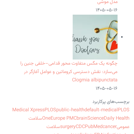
مدل موشی
۱۴۰۵-۰۵-۱۶
چگونه یک مگس متفاوت محور قدامی–خلفی جنین را
می‌سازد: نقش دسترسی کروماتین و عوامل آغازگر در
Clogmia albipunctata
۱۴۰۵-۰۵-۱۶
برچسب‌های پرکاربرد
Medical Xpress
PLOS
public-health
default-medical
PLOS
ScienceDaily Health
brain
Europe PMC
One
سلامت
عمومی
cancer
PubMed
CDC
surgery
سلامت