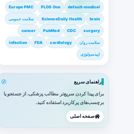
Europe PMC
PLOS One
default-medical
brain
ScienceDaily Health
سلامت عمومی
cancer
PubMed
CDC
surgery
سلامت روان
cardiology
FDA
infection
اپیدمیولوژی
راهنمای سریع
برای پیدا کردن سریع‌تر مطالب پزشکی، از جستجو یا
برچسب‌های پرکاربرد استفاده کنید.
صفحه اصلی