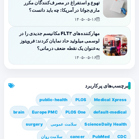
تهوع و استفراغ در مصرف‌کنندگان مکرر
ماری‌جوانا در آمریکا: چه باید دانست؟
۱۴۰۵-۰۵-۱۶
مهارکننده‌های FLT۳ مکانیسم جدیدی را در
لوسمی میلوئید حاد نمایان کردند: فروپتوز
به‌عنوان یک نقطه ضعف درمانی؟
۱۴۰۵-۰۵-۱۶
برچسب‌های پرکاربرد
public-health
PLOS
Medical Xpress
brain
Europe PMC
PLOS One
default-medical
ScienceDaily Health
سلامت عمومی
surgery
CDC
PubMed
cancer
سلامت روان