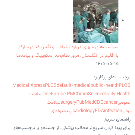
سیاست‌های شهری درباره تبلیغات و تأمین غذای سازگار
با اقلیم در انگلستان: مرور نظام‌مند اسکوپینگ و پیامدها
۱۴۰۵-۰۵-۱۵
برچسب‌های پرکاربرد
Medical Xpress
PLOS
default-medical
public-health
PLOS
ScienceDaily Health
brain
Europe PMC
One
سلامت
عمومی
cancer
CDC
PubMed
surgery
سلامت
روان
infection
FDA
cardiology
اپیدمیولوژی
راهنمای سریع
برای پیدا کردن سریع‌تر مطالب پزشکی، از جستجو یا برچسب‌های