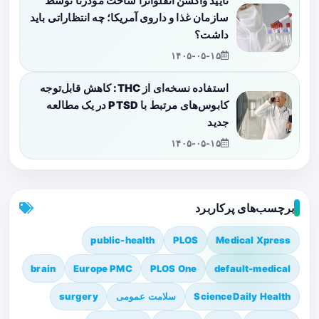
تأیید واکسن آنفلوانزا ساخت مودرنا توسط
سازمان غذا و داروی آمریکا؛ چه انتظاراتی باید
داشت؟
۱۴۰۵-۰۵-۱۵
استفاده نسخه‌ای از THC: کاهش قابل‌توجه
کابوس‌های مرتبط با PTSD در یک مطالعه
جدید
۱۴۰۵-۰۵-۱۵
برچسب‌های پرکاربرد
public-health
PLOS
Medical Xpress
brain
Europe PMC
PLOS One
default-medical
ScienceDaily Health
سلامت عمومی
surgery