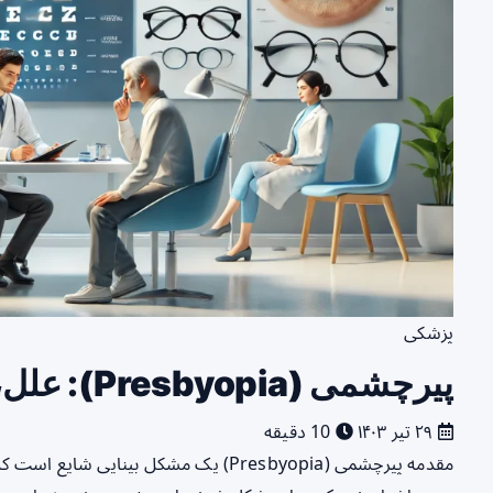
پزشکی
پیرچشمی (Presbyopia): علل، علائم و درمان‌ها
۲۹ تیر ۱۴۰۳
10 دقیقه
مقدمه پیرچشمی (Presbyopia) یک مشکل بینا