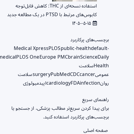
استفاده نسخه‌ای از THC: کاهش قابل‌توجه
کابوس‌های مرتبط با PTSD در یک مطالعه جدید
۱۴۰۵-۰۵-۱۵
برچسب‌های پرکاربرد
Medical Xpress
PLOS
public-health
default-
medical
PLOS One
Europe PMC
brain
ScienceDaily
Health
سلامت
عمومی
cancer
CDC
PubMed
surgery
سلامت
روان
infection
FDA
cardiology
اپیدمیولوژی
راهنمای سریع
برای پیدا کردن سریع‌تر مطالب پزشکی، از جستجو یا
برچسب‌های پرکاربرد استفاده کنید.
صفحه اصلی