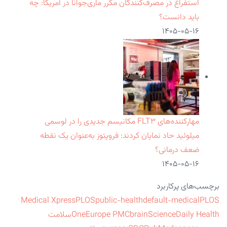
استفراغ در مصرف‌کنندگان مکرر ماری‌جوانا در آمریکا: چه
باید دانست؟
۱۴۰۵-۰۵-۱۶
مهارکننده‌های FLT۳ مکانیسم جدیدی را در لوسمی
میلوئید حاد نمایان کردند: فروپتوز به‌عنوان یک نقطه
ضعف درمانی؟
۱۴۰۵-۰۵-۱۶
برچسب‌های پرکاربرد
Medical Xpress
PLOS
public-health
default-medical
PLOS
ScienceDaily Health
brain
Europe PMC
One
سلامت