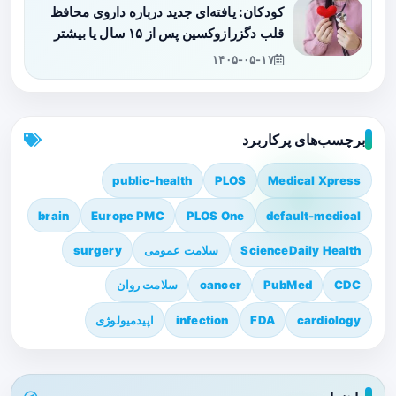
کودکان: یافته‌ای جدید درباره داروی محافظ
قلب دگزرازوکسین پس از ۱۵ سال یا بیشتر
۱۴۰۵-۰۵-۱۷
برچسب‌های پرکاربرد
public-health
PLOS
Medical Xpress
brain
Europe PMC
PLOS One
default-medical
ScienceDaily Health
سلامت عمومی
surgery
CDC
PubMed
cancer
سلامت روان
cardiology
FDA
infection
اپیدمیولوژی