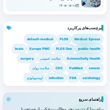
۱۴۰۵-۰۵-۱۸
برچسب‌های پرکاربرد
default-medical
PLOS
Medical Xpress
brain
Europe PMC
PLOS One
public-health
ScienceDaily Health
سلامت عمومی
surgery
cancer
PubMed
CDC
سلامت روان
cardiology
FDA
infection
اپیدمیولوژی
راهنمای سریع
برای پیدا کردن سریع‌تر مطالب پزشکی، از جستجو یا