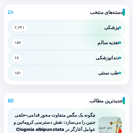
دسته‌های منتخب
پزشکی
۲,۶۴۱
تغذیه سالم
۱۵۷
دندانپزشکی
۶۸
طب سنتی
۱۵۱
جدیدترین مطالب
چگونه یک مگس متفاوت محور قدامی–خلفی
جنین را می‌سازد: نقش دسترسی کروماتین و
عوامل آغازگر در Clogmia albipunctata