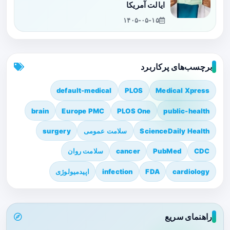
ایالت آمریکا
۱۴۰۵-۰۵-۱۵
برچسب‌های پرکاربرد
default-medical
PLOS
Medical Xpress
brain
Europe PMC
PLOS One
public-health
ScienceDaily Health
سلامت عمومی
surgery
CDC
PubMed
cancer
سلامت روان
cardiology
FDA
infection
اپیدمیولوژی
راهنمای سریع