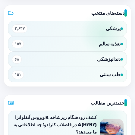
دسته‌های منتخب
پزشکی
۲,۶۳۷
تغذیه سالم
۱۵۷
دندانپزشکی
۶۸
طب سنتی
۱۵۱
جدیدترین مطالب
کشف زودهنگام زیرشاخه K ویروس آنفلوانزا
A(H۳N۲) در فاضلاب کلرادو؛ چه اطلاعاتی به
ما می‌دهد؟