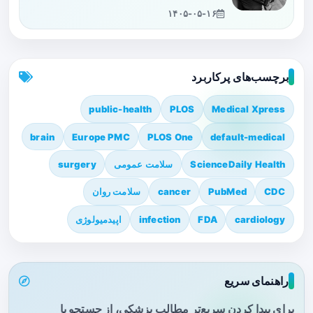
۱۴۰۵-۰۵-۱۶
برچسب‌های پرکاربرد
public-health
PLOS
Medical Xpress
brain
Europe PMC
PLOS One
default-medical
ScienceDaily Health
سلامت عمومی
surgery
CDC
PubMed
cancer
سلامت روان
cardiology
FDA
infection
اپیدمیولوژی
راهنمای سریع
برای پیدا کردن سریع‌تر مطالب پزشکی، از جستجو یا