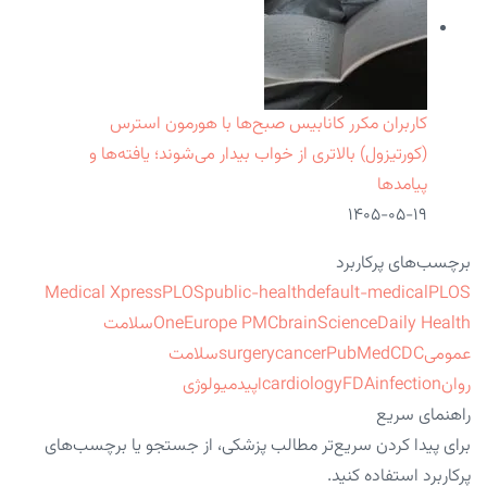
کاربران مکرر کانابیس صبح‌ها با هورمون استرس
(کورتیزول) بالاتری از خواب بیدار می‌شوند؛ یافته‌ها و
پیامدها
۱۴۰۵-۰۵-۱۹
برچسب‌های پرکاربرد
Medical Xpress
PLOS
public-health
default-medical
PLOS
ScienceDaily Health
brain
Europe PMC
One
سلامت
عمومی
CDC
PubMed
cancer
surgery
سلامت
روان
infection
FDA
cardiology
اپیدمیولوژی
راهنمای سریع
برای پیدا کردن سریع‌تر مطالب پزشکی، از جستجو یا برچسب‌های
پرکاربرد استفاده کنید.