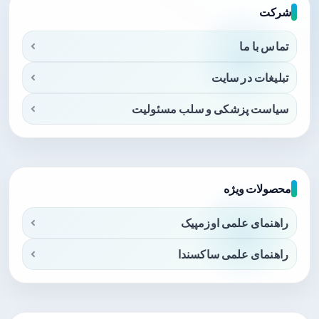
شرکت
تماس با ما
تبلیغات در سایت
سیاست پزشکی و سلب مسئولیت
محصولات ویژه
راهنمای علمی اوزمپیک
راهنمای علمی ساکسندا