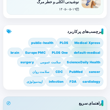
نوشیدنی الکلی و خطر مرگ
۱۴۰۵-۰۵-۱۹
برچسب‌های پرکاربرد
public-health
PLOS
Medical Xpress
brain
Europe PMC
PLOS One
default-medical
ScienceDaily Health
سلامت عمومی
surgery
cancer
PubMed
CDC
سلامت روان
cardiology
FDA
infection
اپیدمیولوژی
راهنمای سریع