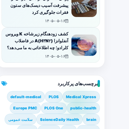
پیشرفت آسیب دیسک‌های ستون
فقرات جلوگیری کرد
۱۴۰۵-۰۵-۱۶
کشف زودهنگام زیرشاخه K ویروس
آنفلوانزا A(H۳N۲) در فاضلاب
کلرادو؛ چه اطلاعاتی به ما می‌دهد؟
۱۴۰۵-۰۵-۱۶
برچسب‌های پرکاربرد
default-medical
PLOS
Medical Xpress
Europe PMC
PLOS One
public-health
brain
ScienceDaily Health
سلامت عمومی