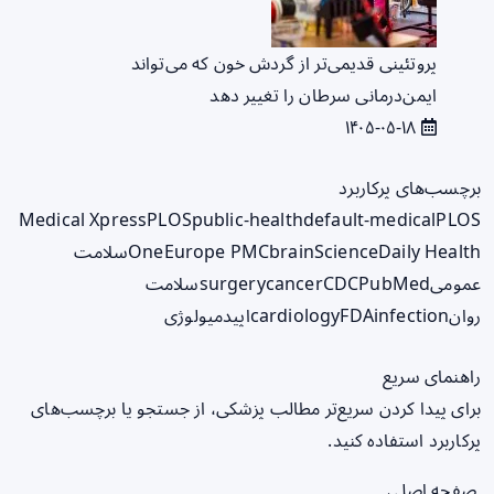
پروتئینی قدیمی‌تر از گردش خون که می‌تواند
ایمن‌درمانی سرطان را تغییر دهد
۱۴۰۵-۰۵-۱۸
برچسب‌های پرکاربرد
Medical Xpress
PLOS
public-health
default-medical
PLOS
ScienceDaily Health
brain
Europe PMC
One
سلامت
عمومی
PubMed
CDC
cancer
surgery
سلامت
روان
infection
FDA
cardiology
اپیدمیولوژی
راهنمای سریع
برای پیدا کردن سریع‌تر مطالب پزشکی، از جستجو یا برچسب‌های
پرکاربرد استفاده کنید.
صفحه اصلی