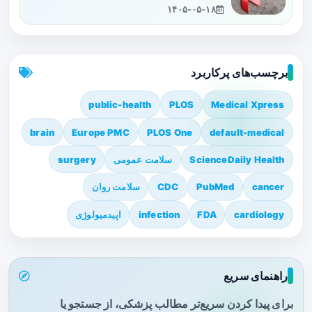
۱۴۰۵-۰۵-۱۸
برچسب‌های پرکاربرد
public-health
PLOS
Medical Xpress
brain
Europe PMC
PLOS One
default-medical
ScienceDaily Health
سلامت عمومی
surgery
cancer
PubMed
CDC
سلامت روان
cardiology
FDA
infection
اپیدمیولوژی
راهنمای سریع
برای پیدا کردن سریع‌تر مطالب پزشکی، از جستجو یا