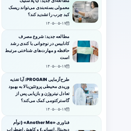
مطالعه‌ای جدید: آیا پلاستیک
معمولی بسته‌بندی می‌تواند ریسک
کبد چرب را تشدید کند؟
۱۴۰۵-۰۵-۱۷
مطالعه جدید: شروع مصرف
کانابیس در نوجوانی با کندی رشد
حافظه و مهارت‌های شناختی مرتبط
است
۱۴۰۵-۰۵-۱۷
طرح‌آزمایی PROGAIN: آیا تغذیه
وریدی محیطی پروتئین‌بالا به بهبود
تعادل نیتروژن و بازیابی پس از
گاسترکتومی کمک می‌کند؟
۱۴۰۵-۰۵-۱۷
فناوری «Another Me» (توأم
دیجیتال انسانی) و کاهش اضطراب