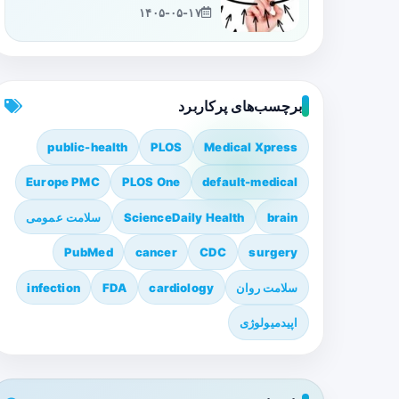
۱۴۰۵-۰۵-۱۷
برچسب‌های پرکاربرد
public-health
PLOS
Medical Xpress
Europe PMC
PLOS One
default-medical
brain
ScienceDaily Health
سلامت عمومی
PubMed
cancer
CDC
surgery
سلامت روان
cardiology
FDA
infection
اپیدمیولوژی