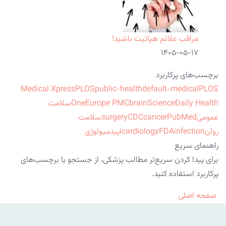
مراقب علائم هپاتیت باشید!
۱۴۰۵-۰۵-۱۷
برچسب‌های پرکاربرد
Medical Xpress
PLOS
public-health
default-medical
PLOS
ScienceDaily Health
brain
Europe PMC
One
سلامت
عمومی
PubMed
cancer
CDC
surgery
سلامت
روان
infection
FDA
cardiology
اپیدمیولوژی
راهنمای سریع
برای پیدا کردن سریع‌تر مطالب پزشکی، از جستجو یا برچسب‌های
پرکاربرد استفاده کنید.
صفحه اصلی