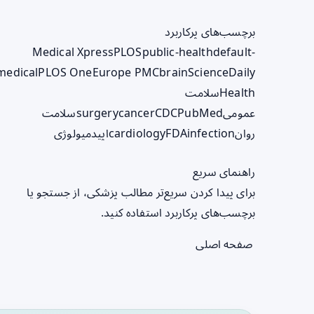
برچسب‌های پرکاربرد
Medical Xpress
PLOS
public-health
default-
medical
PLOS One
Europe PMC
brain
ScienceDaily
Health
سلامت
عمومی
PubMed
CDC
cancer
surgery
سلامت
روان
infection
FDA
cardiology
اپیدمیولوژی
راهنمای سریع
برای پیدا کردن سریع‌تر مطالب پزشکی، از جستجو یا
برچسب‌های پرکاربرد استفاده کنید.
صفحه اصلی