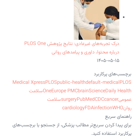
درک تجربه‌های غیرعادی: نتایج پژوهش PLOS One
درباره محتوا، داوری و پیامدهای روانی
۱۴۰۵-۰۵-۱۵
برچسب‌های پرکاربرد
Medical Xpress
PLOS
public-health
default-medical
PLOS
ScienceDaily Health
brain
Europe PMC
One
سلامت
عمومی
cancer
CDC
PubMed
surgery
سلامت
روان
WHO
infection
FDA
cardiology
راهنمای سریع
برای پیدا کردن سریع‌تر مطالب پزشکی، از جستجو یا برچسب‌های
پرکاربرد استفاده کنید.