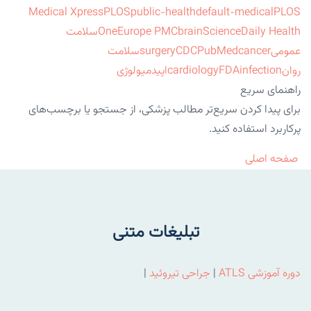
Medical Xpress
PLOS
public-health
default-medical
PLOS
ScienceDaily Health
brain
Europe PMC
One
سلامت
عمومی
cancer
PubMed
CDC
surgery
سلامت
روان
infection
FDA
cardiology
اپیدمیولوژی
راهنمای سریع
برای پیدا کردن سریع‌تر مطالب پزشکی، از جستجو یا برچسب‌های
پرکاربرد استفاده کنید.
صفحه اصلی
تبلیغات متنی
دوره آموزشی ATLS
|
جراحی تیروئید
|