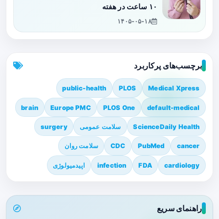
۱۰ ساعت در هفته
۱۴۰۵-۰۵-۱۸
برچسب‌های پرکاربرد
public-health
PLOS
Medical Xpress
brain
Europe PMC
PLOS One
default-medical
ScienceDaily Health
سلامت عمومی
surgery
cancer
PubMed
CDC
سلامت روان
cardiology
FDA
infection
اپیدمیولوژی
راهنمای سریع