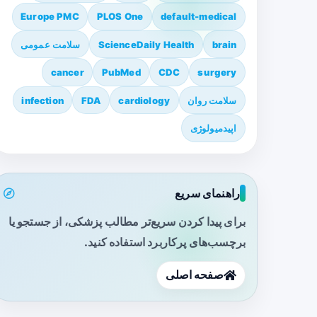
Europe PMC
PLOS One
default-medical
brain
ScienceDaily Health
سلامت عمومی
cancer
PubMed
CDC
surgery
سلامت روان
cardiology
FDA
infection
اپیدمیولوژی
راهنمای سریع
برای پیدا کردن سریع‌تر مطالب پزشکی، از جستجو یا
برچسب‌های پرکاربرد استفاده کنید.
صفحه اصلی