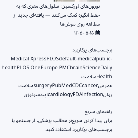
نورون‌های اورکسین: سلول‌های مغزی که به
حفظ انگیزه کمک می‌کنند — یافته‌ای جدید از
مطالعه روی موش‌ها
۱۴۰۵-۰۵-۱۵
برچسب‌های پرکاربرد
Medical Xpress
PLOS
default-medical
public-
health
PLOS One
Europe PMC
brain
ScienceDaily
Health
سلامت
عمومی
cancer
CDC
PubMed
surgery
سلامت
روان
infection
FDA
cardiology
اپیدمیولوژی
راهنمای سریع
برای پیدا کردن سریع‌تر مطالب پزشکی، از جستجو یا
برچسب‌های پرکاربرد استفاده کنید.