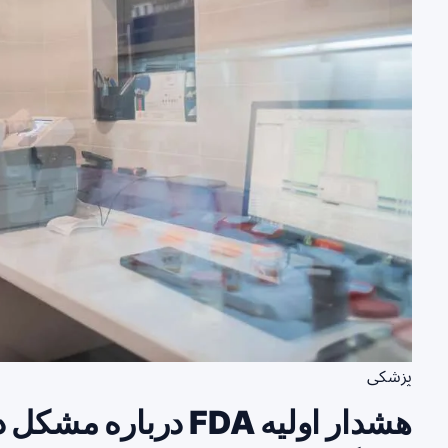
پزشکی
هشدار اولیه FDA دربا