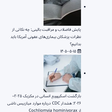
پایش فاضلاب و مراقبت بالینی: چه نکاتی از
نظرات پزشکان بیماری‌های عفونی آمریکا باید
بدانیم؟
۱۴۰۵-۰۵-۱۵
بازگشت اسکروورم انسانی در مکزیک ۲۰۲۵–
۲۰۲۶: هشدار CDC درباره موارد میازییس ناشی
از Cochliomyia hominivorax