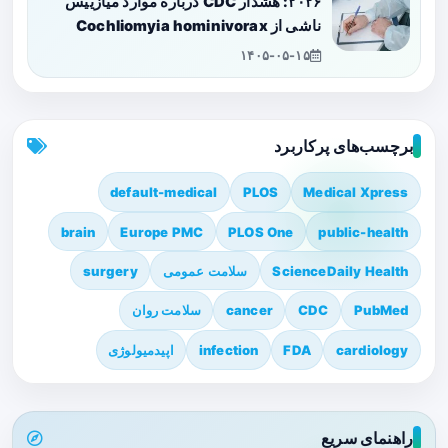
۲۰۲۶: هشدار CDC درباره موارد میازییس
ناشی از Cochliomyia hominivorax
۱۴۰۵-۰۵-۱۵
برچسب‌های پرکاربرد
default-medical
PLOS
Medical Xpress
brain
Europe PMC
PLOS One
public-health
ScienceDaily Health
سلامت عمومی
surgery
PubMed
CDC
cancer
سلامت روان
cardiology
FDA
infection
اپیدمیولوژی
راهنمای سریع