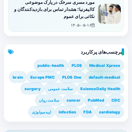
مورد مسری سرخک در پارک موضوعی
کالیفرنیا؛ هشدار تماس برای بازدیدکنندگان و
نکاتی برای عموم
۱۴۰۵-۰۵-۱۶
برچسب‌های پرکاربرد
public-health
PLOS
Medical Xpress
brain
Europe PMC
PLOS One
default-medical
ScienceDaily Health
سلامت عمومی
surgery
CDC
PubMed
cancer
سلامت روان
cardiology
FDA
infection
اپیدمیولوژی