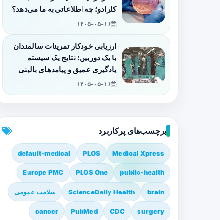
کلرادو؛ چه اطلاعاتی به ما می‌دهد؟
۱۴۰۵-۰۵-۱۶
ارزیابی خودکار تمرینات سالمندان
با یک دوربین: نتایج یک سیستم
یادگیری عمیق و پیامدهای بالینی
۱۴۰۵-۰۵-۱۶
برچسب‌های پرکاربرد
default-medical
PLOS
Medical Xpress
Europe PMC
PLOS One
public-health
brain
ScienceDaily Health
سلامت عمومی
cancer
PubMed
CDC
surgery