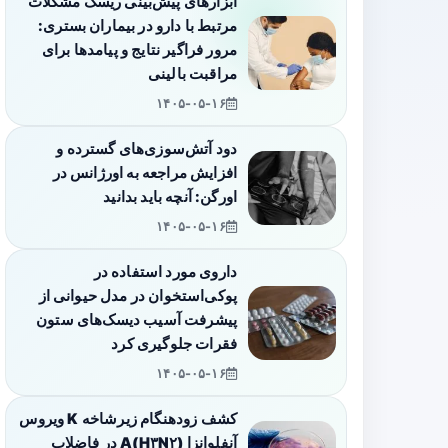
ابزارهای پیش‌بینی ریسک مشکلات
مرتبط با دارو در بیماران بستری:
مرور فراگیر نتایج و پیامدها برای
مراقبت بالینی
۱۴۰۵-۰۵-۱۶
دود آتش‌سوزی‌های گسترده و
افزایش مراجعه به اورژانس در
اورگن: آنچه باید بدانید
۱۴۰۵-۰۵-۱۶
داروی مورد استفاده در
پوکی‌استخوان در مدل حیوانی از
پیشرفت آسیب دیسک‌های ستون
فقرات جلوگیری کرد
۱۴۰۵-۰۵-۱۶
کشف زودهنگام زیرشاخه K ویروس
آنفلوانزا A(H۳N۲) در فاضلاب