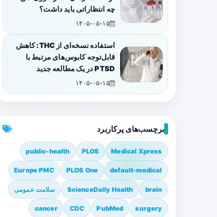
چه انتظاراتی باید داشت؟
۱۴۰۵-۰۵-۱۵
استفاده نسخه‌ای از THC: کاهش
قابل‌توجه کابوس‌های مرتبط با
PTSD در یک مطالعه جدید
۱۴۰۵-۰۵-۱۵
برچسب‌های پرکاربرد
public-health
PLOS
Medical Xpress
Europe PMC
PLOS One
default-medical
brain
ScienceDaily Health
سلامت عمومی
cancer
CDC
PubMed
surgery